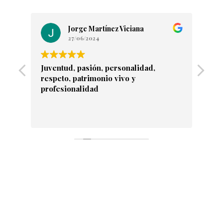
Jorge Martínez Viciana
27/06/2024
l
Juventud, pasión, personalidad,
Tol
respeto, patrimonio vivo y
Qua
sto
profesionalidad
wi
ión.
ar.