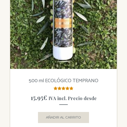
500 ml ECOLÓGICO TEMPRANO
Valorado
15.95
€
IVA incl. Precio desde
con
5.00
de 5
AÑADIR AL CARRITO