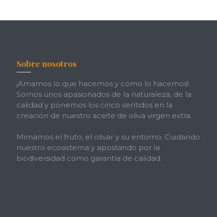
Sobre nosotros
¡Amamos lo que hacemos y cómo lo hacemos!
Somos unos apasionados de la naturaleza, de la
calidad y ponemos los cinco sentidos en la
creación de nuestro aceite de oliva virgen extra.
Mimamos el fruto, el olivar y su entorno. Cuidando
nuestro ecosistema y apostando por la
biodiversidad como garantía de calidad.