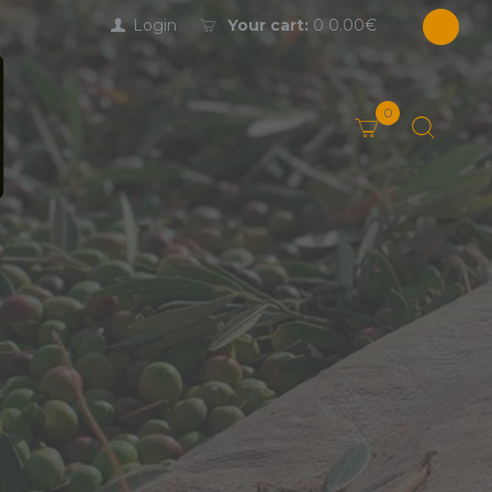
Login
Your cart:
0
0.00€
0