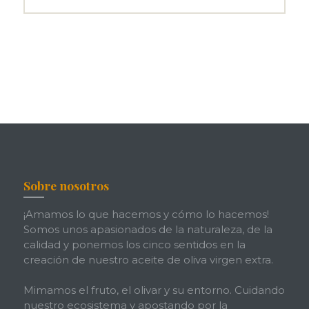
Sobre nosotros
¡Amamos lo que hacemos y cómo lo hacemos!
Somos unos apasionados de la naturaleza, de la
calidad y ponemos los cinco sentidos en la
creación de nuestro aceite de oliva virgen extra.
Mimamos el fruto, el olivar y su entorno. Cuidando
nuestro ecosistema y apostando por la