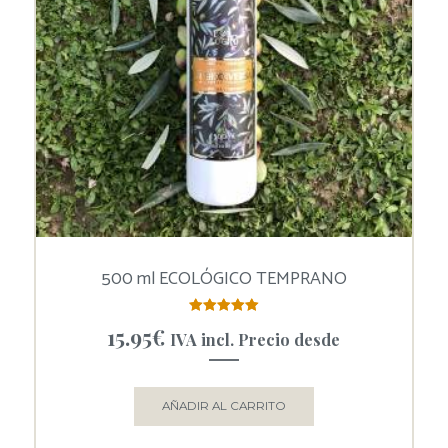
500 ml ECOLÓGICO TEMPRANO
Valorado
15.95
€
IVA incl. Precio desde
con
5.00
de 5
AÑADIR AL CARRITO