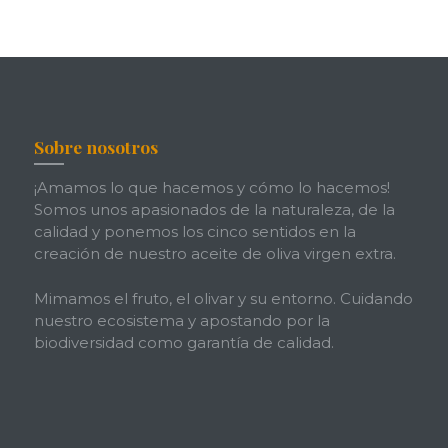
Sobre nosotros
¡Amamos lo que hacemos y cómo lo hacemos!
Somos unos apasionados de la naturaleza, de la
calidad y ponemos los cinco sentidos en la
creación de nuestro aceite de oliva virgen extra.
Mimamos el fruto, el olivar y su entorno. Cuidando
nuestro ecosistema y apostando por la
biodiversidad como garantía de calidad.